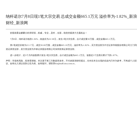
纳科诺尔7月8日现1笔大宗交易 总成交
财经_新浪网
炒股就看
金麒麟分析师研报
，权威，专业，及时，全面，
7月8日，
纳科诺尔
收跌5.36%，收盘价为22.58元，发生
第1笔成交价格为22.17元，成交30.00万股，成交金额665.
道证券营业部，卖方营业部为
华泰证券
股份有限公司深圳前海
进一步统计，近3个月内该股累计发生1笔大宗交易，合计成交金额
声明：市场有风险，投资需谨慎。本文基于第三方数据库发布
议。如有出入请以实际公告为准。如有疑问，请联系biz@staff.sina