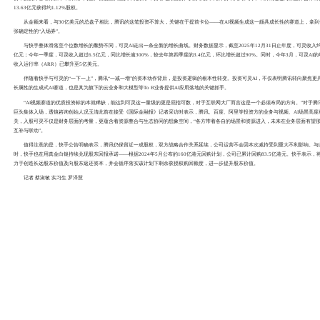
2021年2月，快手登陆港交所时，腾讯持股比例为21.567
快手上市两年后，2023年4月，港交所文件显示，腾讯对快手的持
比例减少并非腾讯主动减持，而是公司应外部合伙人要求以实
2024年，腾讯开展多轮小幅分批抛售，持股比例进一步下降
腾讯逐步“撤退”背后，快手自身的发展已经明显走弱。今年一
3.4个百分点；经调整净利润33.74亿元，同比大幅下滑26.3
港元/股的阶段高点已经“腰斩”，今年6月下旬一度跌至40港元/
这一渐次离场的节奏并不陌生，近年来，腾讯主动收缩非核心业
实物分派‌方式减持京东和美团，持股比例下降至个位数。
而对于当下的腾讯来说，减持快手既是调整其投资组合的常规动
科技巨头们的资本开支规模屡创新高，今年一季度，腾讯资本开支高
投资。若按照7月6日快手收盘价46港元/股计算，腾讯此次出售的2