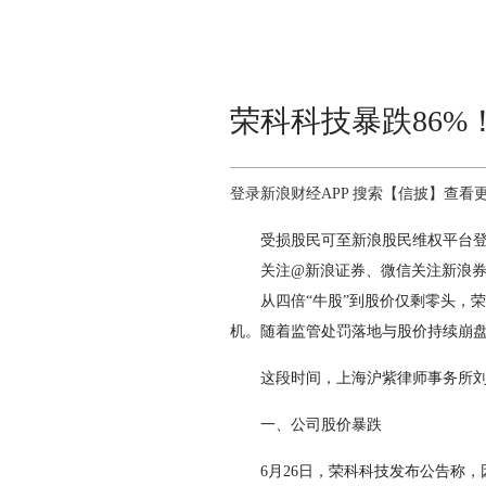
荣科科技暴跌86%！
登录新浪财经APP 搜索【信披】查看
受损股民可至新浪股民维权平台登记该公司维权：ht
关注@新浪证券、微信关注新浪券商
从四倍“牛股”到股价仅剩零头，荣
机。随着监管处罚落地与股价持续崩
这段时间，上海沪紫律师事务所刘鹏
一、公司股价暴跌
6月26日，荣科科技发布公告称，因