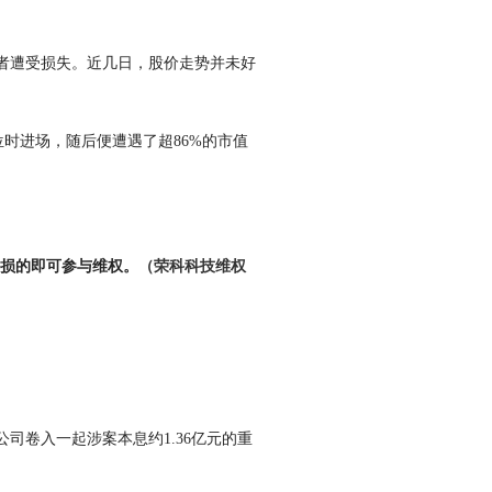
者遭受损失。近几日，股价走势并未好
位时进场，随后便遭遇了超86%的市值
。
而亏损的即可参与维权。
（荣科科技维权
司卷入一起涉案本息约1.36亿元的重