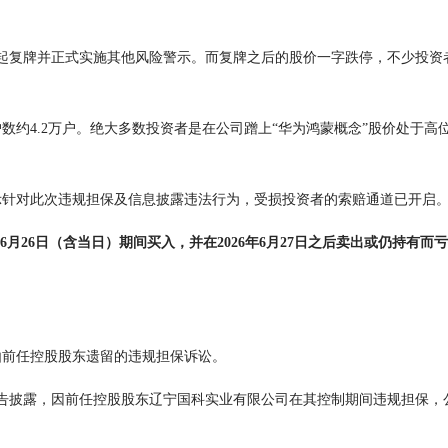
。
起复牌并正式实施其他风险警示。而复牌之后的股价一字跌停，不少投资
数约4.2万户。绝大多数投资者是在公司蹭上“华为鸿蒙概念”股价处于高
对此次违规担保及信息披露违法行为，受损投资者的索赔通道已开启
26年6月26日（含当日）期间买入，并在2026年6月27日之后卖出或仍持有
前任控股股东遗留的违规担保诉讼。
公告披露，因前任控股股东辽宁国科实业有限公司在其控制期间违规担保，公