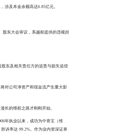
涉及本金余额高达6.85亿元。
会、股东大会审议，系越权提供的违规担
股股东及相关责任方的追责与损失追偿
将对公司净资产和现金流产生重大影
漫长的维权之路才刚刚开始。
06年执业以来，成功为
中青宝
（维
，胜诉率达 99.2%。作为业内资深证券