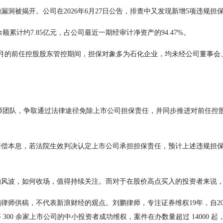
被揭开。公司在2026年6月27日公告，排查中又发现新增5项违规担保，
计约7.85亿元，占公司最近一期经审计净资产的94.47%。
2月的前任控股股东管控期间，担保对象多为石化企业，均未经公司董事
团队，争取通过法律途径免除上市公司担保责任，并同步推进对前任控
本息，若法院生效判决认定上市公司承担担保责任，预计上述违规担保
波，如何收场，值得持续关注。而对于在股价高点买入的投资者来说，
供稿，不代表新浪财经的观点。刘鹏律师，专注证券维权19年，自20
 300 余家上市公司的中小投资者成功维权，案件在办数量超过 14000 起