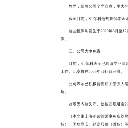
然而，随着公司全面自查，更大的漏洞
截至目前，ST荣科违规担保本金余额累
这些担保均发生于2020年6月至1
保。
三、公司力争免责
目前，ST荣科表示已聘请专业律师
工作。此案将在2026年8月5日开庭。
公司表示已积极督促相关债务人清偿
响。
这场因内控失守、信披违规引发的风
（本文由上海沪紫律师事务所刘鹏律师
权）
、国华网安、
劲嘉股份
（维权）
等