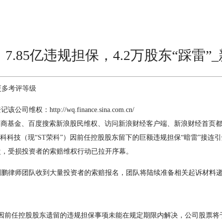
7.85亿违规担保，4.2万股东“踩雷”
更多考评等级
tp://wq.finance.sina.com.cn/
基金、百度搜索新浪股民维权、访问新浪财经客户端、新浪财经首页都
科科技（现“
ST荣科
”）因前任控股股东留下的巨额违规担保“暗雷”接连
盘，受损投资者的索赔维权行动已拉开序幕。
律师团队收到大量投资者的索赔报名，团队将陆续准备相关起诉材料递
前任控股股东遗留的违规担保事项未能在规定期限内解决，公司股票将于