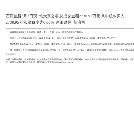
石药创新7月7日现1笔大宗交易 总成
2738.95万元 溢价率为0.00%_
炒股就看
金麒麟分析师研报
，权威，专业，及时，全面，
7月7日，
石药创新
收跌7.00%，收盘价为34.16元，发生1
第1笔成交价格为34.16元，成交80.18万股，成交金额2,7
进一步统计，近3个月内该股累计发生6笔大宗交易，合计成交金额
入1.6亿元。
声明：市场有风险，投资需谨慎。本文基于第三方数据库发布
议。如有出入请以实际公告为准。如有疑问，请联系biz@staff.sina