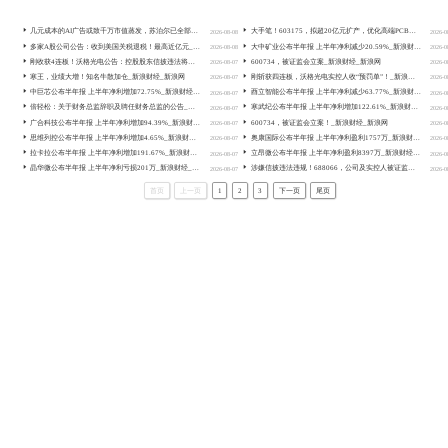
几元成本的AI广告或致千万市值蒸发，苏泊尔已全部下架涉事视频_新浪财经_新浪网
2
多家A股公司公告：收到美国关税退税！最高近亿元_新浪财经_新浪网
2
刚收获4连板！沃格光电公告：控股股东信披违法将被罚_新浪财经_新浪网
2
寒王，业绩大增！知名牛散加仓_新浪财经_新浪网
2
中巨芯公布半年报 上半年净利增加72.75%_新浪财经_新浪网
2
倍轻松：关于财务总监辞职及聘任财务总监的公告_新浪财经_新浪网
2
广合科技公布半年报 上半年净利增加94.39%_新浪财经_新浪网
2
思维列控公布半年报 上半年净利增加4.65%_新浪财经_新浪网
2
拉卡拉公布半年报 上半年净利增加191.67%_新浪财经_新浪网
2
晶华微公布半年报 上半年净利亏损201万_新浪财经_新浪网
2
首页
上一页